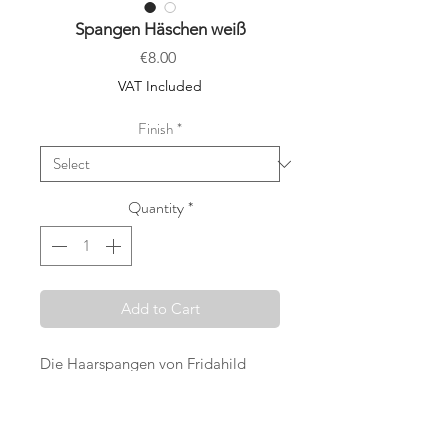
Spangen Häschen weiß
Price
€8.00
VAT Included
Finish
*
Quantity
*
Add to Cart
Die Haarspangen von Fridahild
werden mit viel Sorgfalt und dem
Wunsch etwas wirklich Besonderes
anbieten zu können, in Wien